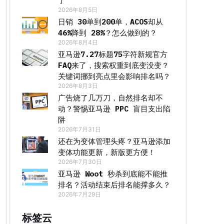
了
2026年8月5日
日销 30单到200单，ACOS却从
46%降到 28%？怎么做到的？
2026年8月4日
亚马逊7.27标题75字符新规官方
FAQ来了，搜索权重到底变没变？
关键词挪到亮点里会影响排名吗？
2026年8月3日
广告烧了几万刀，自然排名却不
动？警惕亚马逊 PPC 盲目支出陷
阱
2026年7月31日
还在为变体管理头疼？亚马逊添加
变体功能更新，新版更方便！
2026年7月30日
亚马逊 Woot 秒杀到底能不能推
排名？活动结束后排名能撑多久？
2026年7月29日
标签云