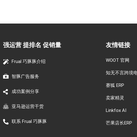
强运营 提排名 促销量
友情链接
WOOT 官网
Frual 巧豚豚介绍
知无不言跨境
智豚广告服务
赛狐 ERP
成功案例分享
卖家精灵
亚马逊运营干货
Linkfox AI
联系 Frual 巧豚豚
芒果店长ERP