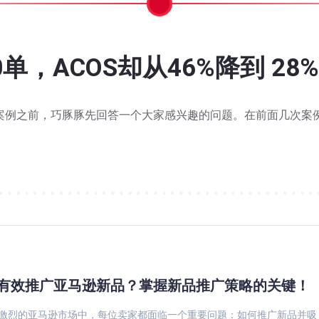
经开始：大卖现在该规划的不只是
接如何靠Woot BD突破类目
逊卖家该重算 Q4 这笔账了
？什么样的 Listing 更容易
提交到结款，全流程实操指南
6%降到 28%？怎么做到的？
？5 个高频问题解答
75字符新规官方FAQ来了，
亚马逊7.27标题75字符新
Prime Day 刚结束，
近两万评价却陷入瓶颈？看这款
旺季单量上涨，利润却被费用
亚马逊 Alexa 购物助手不按
广告烧了几万刀，自然排名却
亚马逊 Woot 秒杀到底
WOOT 提报流程详细步
还在为变体管理头疼？亚
日销 30单到200单，AC
Other Sellers o
亚马逊 Woot 
推荐？
现金流
键词挪到亮点里会影响排名
键词挪到
被 
De
个感觉，满头都是问号：这又是什么新兴工具？这和亚马逊
实际跑起来才发现，整个流程包含 7 个环节，环环相
大家感兴趣的问题。 在前面几次案例分享之后也有一些卖家问我们
 年 1 月 14 日 期间执行，涉及 FBA、
每天打开亚马逊后台，看着蹭蹭上涨的广告花费，你是不
大家在第一次接触到巧豚豚和亚马逊 Woot 秒杀的
巧豚豚最近在浏览前台的时候发现了一个情况，有不少
亚马逊最近对卖家后台的添加变体功能进行了更新，可
这应该是多数卖家，在提报亚马逊 Woot 秒杀以
在分享今天的 Woot BD 实战案例之前，巧豚
不少卖家对 WOOT 的印象还停留在"提报-等报
巧豚豚了解到，2026 年旺季配送费将在 10
物助手推荐的商品，经常不是同一批。 图源：Mark
费者来说，这场大促已经过去；但对真正进入旺季节奏
Home & Kitchen 类目老品案例。
符新规上线以来，卖家群里讨论最多的问题无非两个：搜索权重会不
7月27日标题75字符新规上线以来，卖家群里讨论
不少卖家发现：同一个品类，搜索首页前排的商品，和
2026 年 Prime Day 已于 6 月
又到了每周一例 Woot BD 实战案例的
有效推广亚马逊新品？掌握新品推广策略的关键！
激烈的亚马逊市场中，每位卖家都面临一个重要问题：如何推广新品并吸