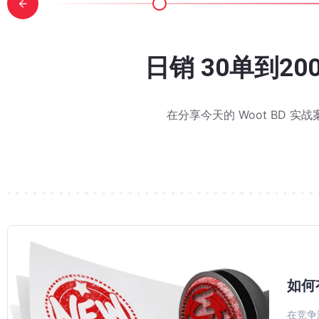
 Day 刚结束，下一轮旺季已
价却陷入瓶颈？看这款家居老链
上涨，利润却被费用吃掉？亚马
lexa 购物助手不按搜索排名推荐
T 提报流程详细步骤图解：从
 30单到200单，ACOS却从4
亚马逊 Woot 秒杀怎么报
亚马逊7.27标题
被 AI 理解和
Deal，还有
排名
次接触到巧豚豚和亚马逊 Woot 秒杀的时候是不是都有同一
家对 WOOT 的印象还停留在"提报-等报价-跑活动"三步走，但
在分享今天的 Woot BD 实战案例之前，巧豚豚先回答一个
巧豚豚了解到，2026 年旺季配送费将在 10 月 15 日至 2027
发现：同一个品类，搜索首页前排的商品，和亚马逊 Alexa 购
2026 年 Prime Day 已于 6 月 23-26 日结束。对消
又到了每周一例 Woot BD 实战案例的环节。巧豚豚今天分享一个 
7月27日标题75字
如何
在竞争