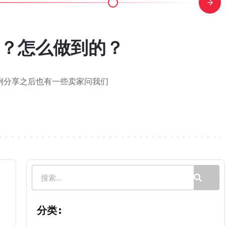
搜索权重到底变没变？关
规官方FAQ来了，搜索权重到底
下一轮旺季已经开始：大卖现在该
家居老链接如何靠Woot B
吃掉？亚马逊卖家该重算 Q4
搜索排名推荐？什么样的 Listi
不动？警惕亚马逊 PPC 盲
能不能推排名？活动结束后排名
骤图解：从提交到结款，全流程
马逊添加变体功能更新，新版
OS却从46%降到 28%？怎么
n Amazon 入口消失，亚马逊要取
秒杀怎么报？5 个高频问题解答
吗？
亮点里会影响排名吗？
AI 理解和推荐？
al，还有现金流
排名
是也会有这样的困扰：广告投入不小，销售额有所增长，利润怎
时候是不是都有同一个感觉，满头都是问号：这又是什么新兴工具
卖家也都在讨论： 同一款 ASIN 下明明有好几个在售的第三
以从添加商品页面直接添加至现有变体系列，旧的变体向导将于 
前最关心也最实在的问题：做完 Woot，我的亚马逊链接排名会涨
豚先回答一个大家感兴趣的问题。 在前面几次案例分享之后也有一些
价-跑活动"三步走，但实际跑起来才发现，整个流程包含 7 个环节
 月 15 日至 2027 年 1 月 14 日 期间执行，涉及 FBA、
会掉？AI是不是要一刀切改我的链接？ 7
最多的问题无非两个：搜索权重会不会掉？AI是不是要一刀切改我的
亚马逊 Alexa 购物助手推荐的商品，经常不是同一批。 图源
 23-26 日结束。对消费者来说，这场大促已经过去；但对真正进入旺季节
环节。巧豚豚今天分享一个 Home & Kitchen 类目老品案例。
分类: