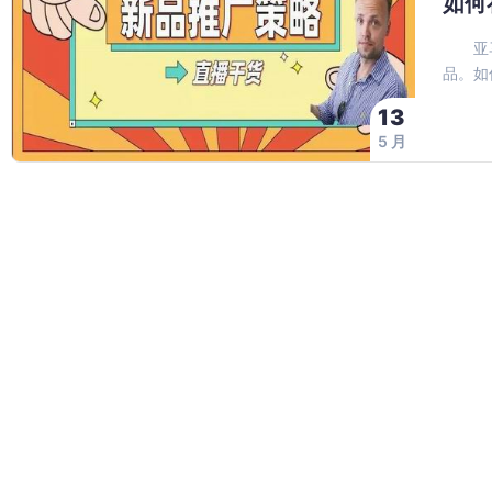
如何
亚马逊
品。如
13
5 月