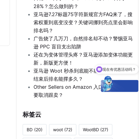
28%？怎么做到的？
亚马逊7.27标题75字符新规官方FAQ来了，搜
索权重到底变没变？关键词挪到亮点里会影响
排名吗？
广告烧了几万刀，自然排名却不动？警惕亚马
逊 PPC 盲目支出陷阱
还在为变体管理头疼？亚马逊添加变体功能更
现在有优惠活动吗？
新，新版更方便！
亚马逊 Woot 秒杀到底能不能推排名？活动
Woot能为卖家解决什么痛点？
结束后排名能撑多久？
Other Sellers on Amazon 入口消失，亚马逊
要取消跟卖？
标签云
BD
(20)
woot
(72)
WootBD
(27)