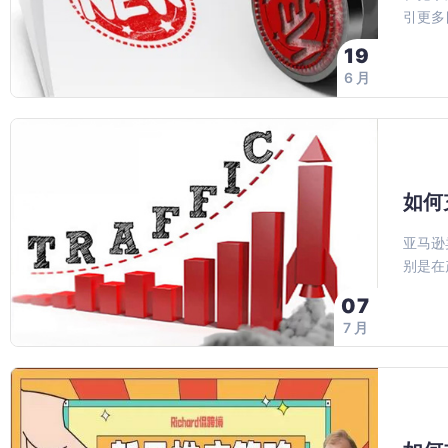
引更多
19
6 月
如何
亚马逊
别是在
07
7 月