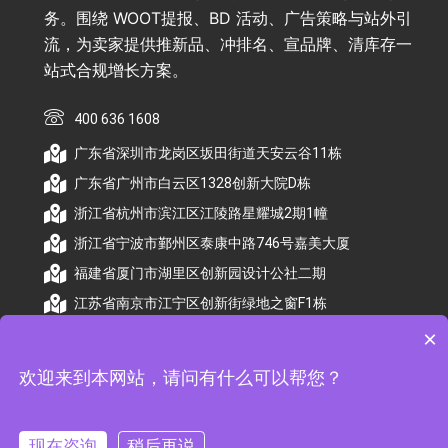
务。围绕 WOOT提报、BD 活动、广告策略与站外引
流，为卖家提供推新品、冲排名、宣品牌、清库存一
站式合规增长方案。
400 636 1608
广东省深圳市龙岗区坂田街道天安云谷11栋
广东省广州市白云区1328创新大院D栋
浙江省杭州市滨江区江陵路星耀城2期1幢
浙江省宁波市鄞州区泰康中路746号嘉美大厦
福建省厦门市湖里区创新园设计公社二期
江苏省南京市江宁区创新街绿地之窗F1栋
×
欢迎来到本网站，请问有什么可以帮您？
© 2026 杭州顺昕商务服务有限公司版权所有. All
Rights Reserved
现在咨询
稍后再说