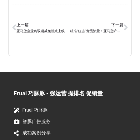
上一篇
下一篇
亚马逊企业购双项减免新政上线，B2B卖家迎来利润新拐点
精准“狙击”竞品流量！亚马逊产品定位广告深度解析
Frual 巧豚豚 - 强运营 提排名 促销量​
Frual 巧豚豚
智豚广告服务
成功案例分享