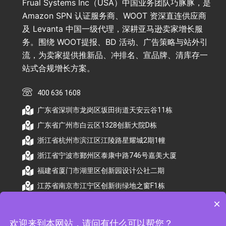
Frual Systems Inc（USA）中国业务团队巧豚豚，是
Amazon SPN 认证服务商、WOOT 资深直连供应商
及 Levanta 中国一级代理，深耕亚马逊卖家增长服
务。围绕 WOOT提报、BD 活动、广告策略与站外引
流，为卖家提供推新品、冲排名、宣品牌、清库存一
站式合规增长方案。
400 636 1608
广东省深圳市龙岗区坂田街道天安云谷11栋
广东省广州市白云区1328创新大院D栋
浙江省杭州市滨江区江陵路星耀城2期1幢
浙江省宁波市鄞州区泰康中路746号嘉美大厦
福建省厦门市湖里区创新园设计公社二期
江苏省南京市江宁区创新街绿地之窗F1栋
×
欢迎来到本网站，请问有什么可以帮您？