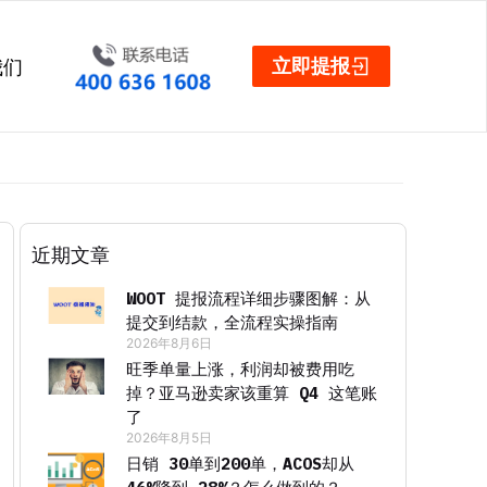
立即提报
我们
近期文章
WOOT 提报流程详细步骤图解：从
提交到结款，全流程实操指南
2026年8月6日
旺季单量上涨，利润却被费用吃
掉？亚马逊卖家该重算 Q4 这笔账
了
2026年8月5日
日销 30单到200单，ACOS却从