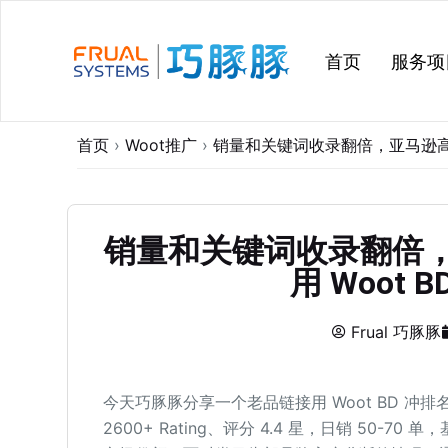
跳
过
首页
服务项
内
容
首页
›
Woot推广
›
销量和关键词收录翻倍，亚马逊高垄
销量和关键词收录翻倍
用 Woot
Frual 巧豚豚
今天巧豚豚分享一个老品链接用 Woot BD 
2600+ Rating、评分 4.4 星，日销 50-7