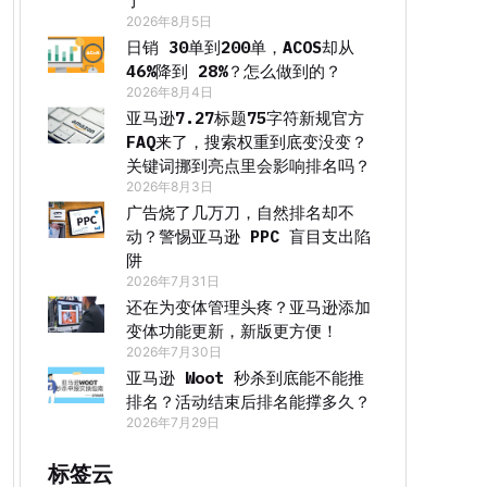
了
2026年8月5日
日销 30单到200单，ACOS却从
46%降到 28%？怎么做到的？
2026年8月4日
亚马逊7.27标题75字符新规官方
FAQ来了，搜索权重到底变没变？
关键词挪到亮点里会影响排名吗？
2026年8月3日
广告烧了几万刀，自然排名却不
动？警惕亚马逊 PPC 盲目支出陷
阱
2026年7月31日
还在为变体管理头疼？亚马逊添加
变体功能更新，新版更方便！
2026年7月30日
亚马逊 Woot 秒杀到底能不能推
排名？活动结束后排名能撑多久？
2026年7月29日
标签云