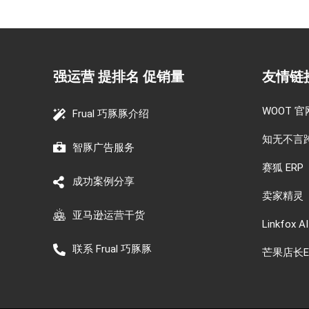
强运营 提排名 促销量
友情链
WOOT 官
Frual 巧豚豚介绍
知无不言
智豚广告服务
赛狐 ERP
成功案例分享
卖家精灵
亚马逊运营干货
Linkfox AI
联系 Frual 巧豚豚
芒果店长E