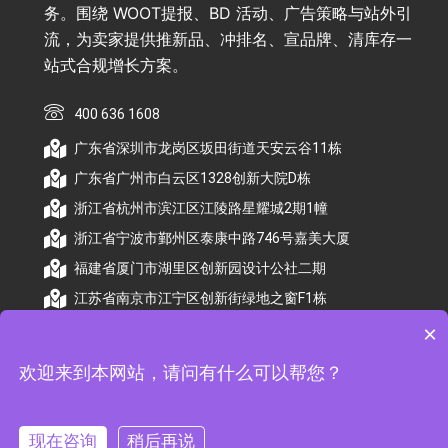
务。围绕 WOOT提报、BD 活动、广告策略与站外引
流，为卖家提供推新品、冲排名、宣品牌、清库存一
站式合规增长方案。
400 636 1608
广东省深圳市龙岗区坂田街道天安云谷11栋
广东省广州市白云区1328创新大院D栋
浙江省杭州市滨江区江陵路星耀城2期1幢
浙江省宁波市鄞州区泰康中路746号嘉美大厦
福建省厦门市湖里区创新园设计公社二期
江苏省南京市江宁区创新街绿地之窗F1栋
×
欢迎来到本网站，请问有什么可以帮您？
© 2026 杭州顺昕商务服务有限公司版权所有. All
Rights Reserved
现在咨询
稍后再说