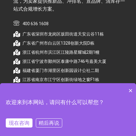
流，为卖家提供推新品、冲排名、宣品牌、清库存一
站式合规增长方案。
400 636 1608
广东省深圳市龙岗区坂田街道天安云谷11栋
广东省广州市白云区1328创新大院D栋
浙江省杭州市滨江区江陵路星耀城2期1幢
浙江省宁波市鄞州区泰康中路746号嘉美大厦
福建省厦门市湖里区创新园设计公社二期
江苏省南京市江宁区创新街绿地之窗F1栋
×
欢迎来到本网站，请问有什么可以帮您？
© 2026 杭州顺昕商务服务有限公司版权所有. All
Rights Reserved
现在咨询
稍后再说
备案号：
浙ICP备2026009174号