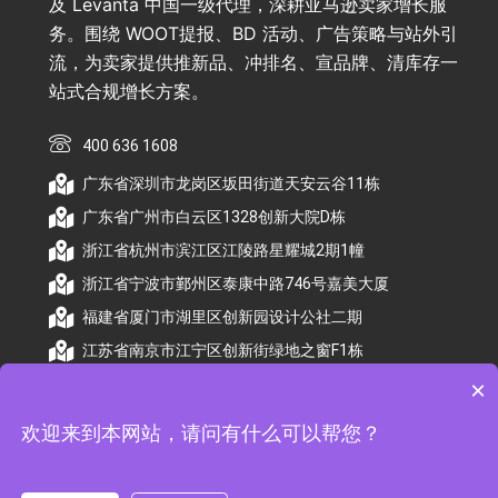
及 Levanta 中国一级代理，深耕亚马逊卖家增长服
务。围绕 WOOT提报、BD 活动、广告策略与站外引
流，为卖家提供推新品、冲排名、宣品牌、清库存一
站式合规增长方案。
400 636 1608
广东省深圳市龙岗区坂田街道天安云谷11栋
广东省广州市白云区1328创新大院D栋
浙江省杭州市滨江区江陵路星耀城2期1幢
浙江省宁波市鄞州区泰康中路746号嘉美大厦
福建省厦门市湖里区创新园设计公社二期
江苏省南京市江宁区创新街绿地之窗F1栋
×
欢迎来到本网站，请问有什么可以帮您？
© 2026 杭州顺昕商务服务有限公司版权所有. All
Rights Reserved