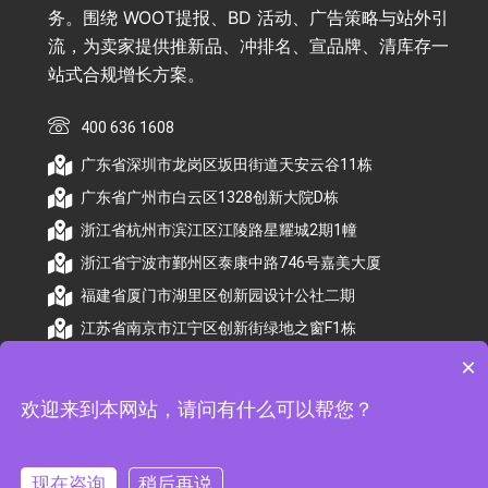
务。围绕 WOOT提报、BD 活动、广告策略与站外引
流，为卖家提供推新品、冲排名、宣品牌、清库存一
站式合规增长方案。
400 636 1608
广东省深圳市龙岗区坂田街道天安云谷11栋
广东省广州市白云区1328创新大院D栋
浙江省杭州市滨江区江陵路星耀城2期1幢
浙江省宁波市鄞州区泰康中路746号嘉美大厦
福建省厦门市湖里区创新园设计公社二期
江苏省南京市江宁区创新街绿地之窗F1栋
×
欢迎来到本网站，请问有什么可以帮您？
© 2026 杭州顺昕商务服务有限公司版权所有. All
Rights Reserved
现在咨询
稍后再说