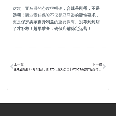
这次，亚马逊的态度很明确：
合规是刚需，不是
选项！
商业责任保险不仅是亚马逊的
硬性要求
，
更是
保护卖家自身利益
的重要保障。
别等到封店
了才补救！趁早准备，确保店铺稳定运营！
上一篇
下一篇
亚马逊新规！4月4日起，超 270 天的库存或将被移除！
运动类目 | WOOT头部产品如何冲击Top1？