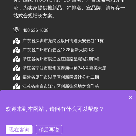
流，为卖家提供推新品、冲排名、宣品牌、清库存一
站式合规增长方案。
400 636 1608
广东省深圳市龙岗区坂田街道天安云谷11栋
广东省广州市白云区1328创新大院D栋
浙江省杭州市滨江区江陵路星耀城2期1幢
浙江省宁波市鄞州区泰康中路746号嘉美大厦
福建省厦门市湖里区创新园设计公社二期
江苏省南京市江宁区创新街绿地之窗F1栋
×
欢迎来到本网站，请问有什么可以帮您？
© 2026 杭州顺昕商务服务有限公司版权所有. All
Rights Reserved
现在咨询
稍后再说
备案号：
浙ICP备2026009174号