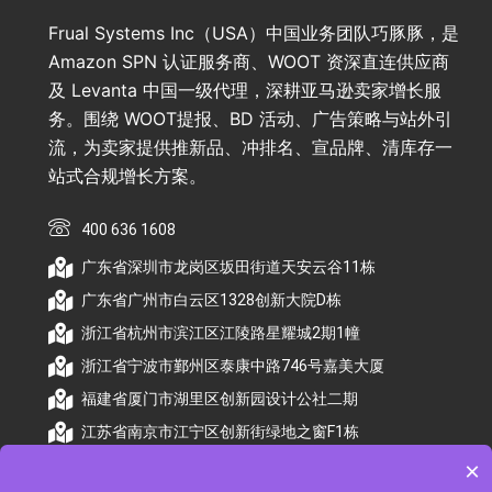
Frual Systems Inc（USA）中国业务团队巧豚豚，是
Amazon SPN 认证服务商、WOOT 资深直连供应商
及 Levanta 中国一级代理，深耕亚马逊卖家增长服
务。围绕 WOOT提报、BD 活动、广告策略与站外引
流，为卖家提供推新品、冲排名、宣品牌、清库存一
站式合规增长方案。
400 636 1608
广东省深圳市龙岗区坂田街道天安云谷11栋
广东省广州市白云区1328创新大院D栋
浙江省杭州市滨江区江陵路星耀城2期1幢
浙江省宁波市鄞州区泰康中路746号嘉美大厦
福建省厦门市湖里区创新园设计公社二期
江苏省南京市江宁区创新街绿地之窗F1栋
×