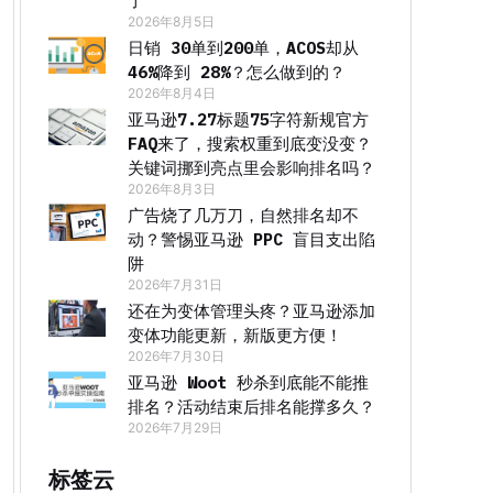
了
2026年8月5日
日销 30单到200单，ACOS却从
46%降到 28%？怎么做到的？
2026年8月4日
亚马逊7.27标题75字符新规官方
FAQ来了，搜索权重到底变没变？
关键词挪到亮点里会影响排名吗？
2026年8月3日
广告烧了几万刀，自然排名却不
动？警惕亚马逊 PPC 盲目支出陷
阱
2026年7月31日
还在为变体管理头疼？亚马逊添加
变体功能更新，新版更方便！
2026年7月30日
亚马逊 Woot 秒杀到底能不能推
排名？活动结束后排名能撑多久？
2026年7月29日
标签云