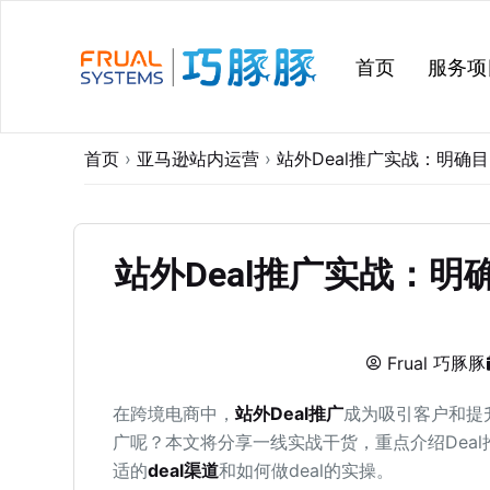
跳
过
首页
服务项
内
容
首页
›
亚马逊站内运营
›
站外Deal推广实战：明确
站外Deal推广实战：
Frual 巧豚豚
在跨境电商中，
站外Deal推广
成为吸引客户和提
广呢？本文将分享一线实战干货，重点介绍Deal
适的
deal渠道
和如何做deal的实操。