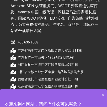
Amazon SPN 认证服务商、WOOT 资深直连供应商
及 Levanta 中国一级代理，深耕亚马逊卖家增长服
务。围绕 WOOT提报、BD 活动、广告策略与站外引
流，为卖家提供推新品、冲排名、宣品牌、清库存一
站式合规增长方案。
400 636 1608
广东省深圳市龙岗区坂田街道天安云谷11栋
广东省广州市白云区1328创新大院D栋
浙江省杭州市滨江区江陵路星耀城2期1幢
浙江省宁波市鄞州区泰康中路746号嘉美大厦
福建省厦门市湖里区创新园设计公社二期
江苏省南京市江宁区创新街绿地之窗F1栋
×
欢迎来到本网站，请问有什么可以帮您？