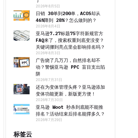
了
2026年8月5日
日销 30单到200单，ACOS却从
46%降到 28%？怎么做到的？
2026年8月4日
亚马逊7.27标题75字符新规官方
FAQ来了，搜索权重到底变没变？
关键词挪到亮点里会影响排名吗？
2026年8月3日
广告烧了几万刀，自然排名却不
动？警惕亚马逊 PPC 盲目支出陷
阱
2026年7月31日
还在为变体管理头疼？亚马逊添加
变体功能更新，新版更方便！
2026年7月30日
亚马逊 Woot 秒杀到底能不能推
排名？活动结束后排名能撑多久？
2026年7月29日
标签云