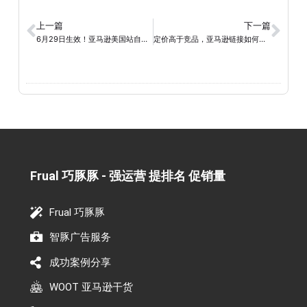
上一篇
下一篇
6月29日生效！亚马逊美国站自发货政策更新，备货与配送时效收紧
定价高于竞品，亚马逊链接如何突围？
Frual 巧豚豚 - 强运营 提排名 促销量​
Frual 巧豚豚
智豚广告服务
成功案例分享
WOOT 亚马逊干货