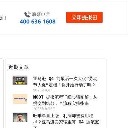
立即提报
我们
近期文章
亚马逊 Q4 前最后一次大促“劳动
节大促”定档！你开始行动了吗？
2026年8月7日
WOOT 提报流程详细步骤图解：从
提交到结款，全流程实操指南
2026年8月6日
旺季单量上涨，利润却被费用吃
掉？亚马逊卖家该重算 Q4 这笔账