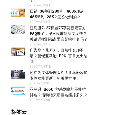
了
2026年8月5日
日销 30单到200单，ACOS却从
46%降到 28%？怎么做到的？
2026年8月4日
亚马逊7.27标题75字符新规官方
FAQ来了，搜索权重到底变没变？
关键词挪到亮点里会影响排名吗？
2026年8月3日
广告烧了几万刀，自然排名却不
动？警惕亚马逊 PPC 盲目支出陷
阱
2026年7月31日
还在为变体管理头疼？亚马逊添加
变体功能更新，新版更方便！
2026年7月30日
亚马逊 Woot 秒杀到底能不能推
排名？活动结束后排名能撑多久？
2026年7月29日
标签云