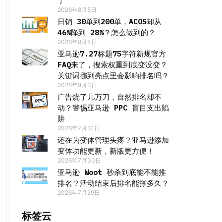
了
2026年8月5日
日销 30单到200单，ACOS却从
46%降到 28%？怎么做到的？
2026年8月4日
亚马逊7.27标题75字符新规官方
FAQ来了，搜索权重到底变没变？
关键词挪到亮点里会影响排名吗？
2026年8月3日
广告烧了几万刀，自然排名却不
动？警惕亚马逊 PPC 盲目支出陷
阱
2026年7月31日
还在为变体管理头疼？亚马逊添加
变体功能更新，新版更方便！
2026年7月30日
亚马逊 Woot 秒杀到底能不能推
排名？活动结束后排名能撑多久？
2026年7月29日
标签云