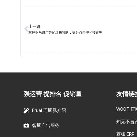
上一篇
掌握亚马逊广告的终极策略，提升点击率和转化率
强运营 提排名 促销量
友情链
WOOT 官
Frual 巧豚豚介绍
知无不言
智豚广告服务
赛狐 ERP