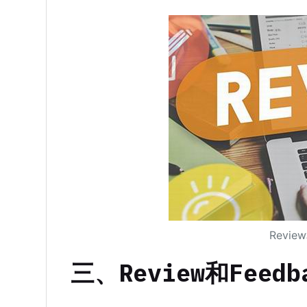
Revie
三、Review和Feed