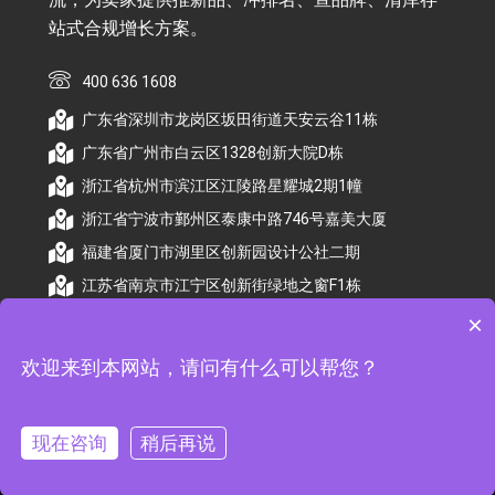
站式合规增长方案。
400 636 1608
广东省深圳市龙岗区坂田街道天安云谷11栋
广东省广州市白云区1328创新大院D栋
浙江省杭州市滨江区江陵路星耀城2期1幢
浙江省宁波市鄞州区泰康中路746号嘉美大厦
福建省厦门市湖里区创新园设计公社二期
江苏省南京市江宁区创新街绿地之窗F1栋
×
欢迎来到本网站，请问有什么可以帮您？
© 2026 杭州顺昕商务服务有限公司版权所有. All
Rights Reserved
现在咨询
稍后再说
备案号：
浙ICP备2026009174号