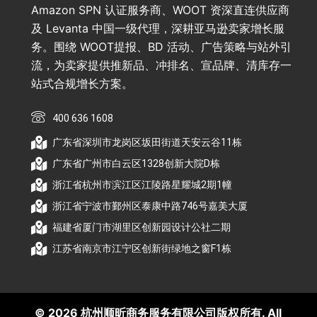
Amazon SPN 认证服务商、WOOT 资深直连供应商
及 Levanta 中国一级代理，深耕亚马逊卖家增长服
务。围绕 WOOT提报、BD 活动、广告策略与站外引
流，为卖家提供推新品、冲排名、宣品牌、清库存一
站式合规增长方案。
400 636 1608
广东省深圳市龙岗区坂田街道天安云谷11栋
广东省广州市白云区1328创新大院D栋
浙江省杭州市滨江区江陵路星耀城2期1幢
浙江省宁波市鄞州区泰康中路746号嘉美大厦
福建省厦门市湖里区创新园设计公社二期
江苏省南京市江宁区创新街绿地之窗F1栋
© 2026 杭州顺昕商务服务有限公司版权所有. All