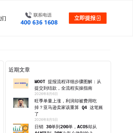
立即提报
我们
近期文章
WOOT 提报流程详细步骤图解：从
提交到结款，全流程实操指南
2026年8月6日
旺季单量上涨，利润却被费用吃
掉？亚马逊卖家该重算 Q4 这笔账
了
2026年8月5日
日销 30单到200单，ACOS却从