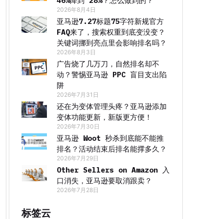
46%降到 28%？怎么做到的？
2026年8月4日
亚马逊7.27标题75字符新规官方
FAQ来了，搜索权重到底变没变？
关键词挪到亮点里会影响排名吗？
2026年8月3日
广告烧了几万刀，自然排名却不
动？警惕亚马逊 PPC 盲目支出陷
阱
2026年7月31日
还在为变体管理头疼？亚马逊添加
变体功能更新，新版更方便！
2026年7月30日
亚马逊 Woot 秒杀到底能不能推
排名？活动结束后排名能撑多久？
2026年7月29日
Other Sellers on Amazon 入
口消失，亚马逊要取消跟卖？
2026年7月28日
标签云