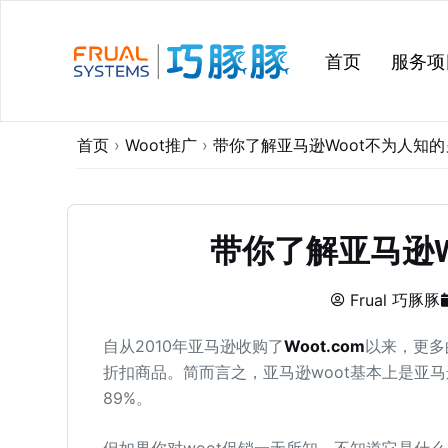
跳
过
首页
服务项
内
容
首页
›
Woot推广
›
带你了解亚马逊Woot不为人知
带你了解亚马逊W
Frual 巧豚豚
自从2010年亚马逊收购了
Woot.com
以来，更多
折扣商品。简而言之，亚马逊woot基本上是亚
89%。