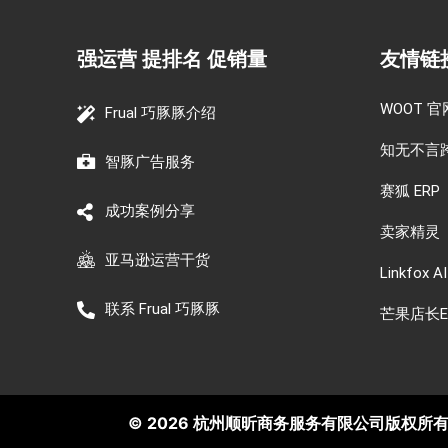
强运营 提排名 促销量
友情链
WOOT 官
Frual 巧豚豚介绍
知无不言
智豚广告服务
赛狐 ERP
成功案例分享
卖家精灵
亚马逊运营干货
Linkfox AI
联系 Frual 巧豚豚
芒果店长E
© 2026 杭州顺昕商务服务有限公司版权所有. All 