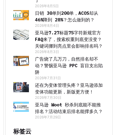
了
2026年8月5日
日销 30单到200单，ACOS却从
46%降到 28%？怎么做到的？
2026年8月4日
亚马逊7.27标题75字符新规官方
FAQ来了，搜索权重到底变没变？
关键词挪到亮点里会影响排名吗？
2026年8月3日
广告烧了几万刀，自然排名却不
动？警惕亚马逊 PPC 盲目支出陷
阱
2026年7月31日
还在为变体管理头疼？亚马逊添加
变体功能更新，新版更方便！
2026年7月30日
亚马逊 Woot 秒杀到底能不能推
排名？活动结束后排名能撑多久？
2026年7月29日
标签云