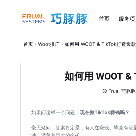
跳
过
首页
服务项
内
容
首页
›
Woot推广
›
如何用 WOOT & TikTok打造
如何用 WOOT &
Frual 巧豚豚
如果问这样一个问题：
现在做TikTok赚钱吗？
毫无疑问，答案肯定是，有人在赚钱。毕竟有流量
池，潜藏着巨大的金矿。