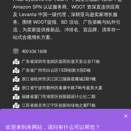
Amazon SPN 认证服务商、WOOT 资深直连供应商
及 Levanta 中国一级代理，深耕亚马逊卖家增长服
务。围绕 WOOT提报、BD 活动、广告策略与站外引
流，为卖家提供推新品、冲排名、宣品牌、清库存一
站式合规增长方案。
400 636 1608
广东省深圳市龙岗区坂田街道天安云谷11栋
广东省广州市白云区1328创新大院D栋
浙江省杭州市滨江区江陵路星耀城2期1幢
浙江省宁波市鄞州区泰康中路746号嘉美大厦
福建省厦门市湖里区创新园设计公社二期
江苏省南京市江宁区创新街绿地之窗F1栋
×
欢迎来到本网站，请问有什么可以帮您？