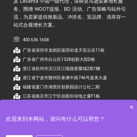
及 Levanta 中国一级代理，深耕亚马逊卖家增长服
务。围绕 WOOT提报、BD 活动、广告策略与站外引
流，为卖家提供推新品、冲排名、宣品牌、清库存一
站式合规增长方案。
400 636 1608
广东省深圳市龙岗区坂田街道天安云谷11栋
广东省广州市白云区1328创新大院D栋
浙江省杭州市滨江区江陵路星耀城2期1幢
浙江省宁波市鄞州区泰康中路746号嘉美大厦
福建省厦门市湖里区创新园设计公社二期
江苏省南京市江宁区创新街绿地之窗F1栋
×
欢迎来到本网站，请问有什么可以帮您？
© 2026 杭州顺昕商务服务有限公司版权所有. All
Rights Reserved