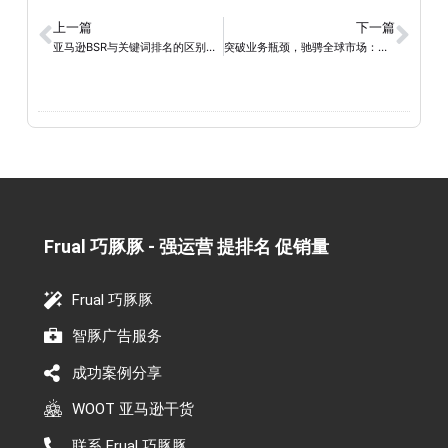
上一篇
下一篇
亚马逊BSR与关键词排名的区别以及快速提高Listing排名和销量的方法
突破业务瓶颈，驰骋全球市场：亚马逊提报BD与代报BD的策略利器
Frual 巧豚豚 - 强运营 提排名 促销量​
Frual 巧豚豚
智豚广告服务
成功案例分享
WOOT 亚马逊干货
联系 Frual 巧豚豚