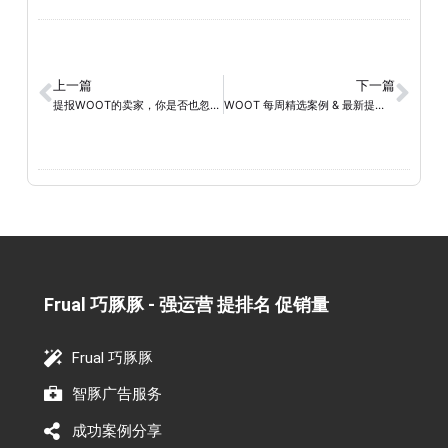
上一篇
下一篇
提报WOOT的卖家，你是否也忽略了亚马逊新增的第四个广告位？
WOOT 每周精选案例 & 最新提报须知｜2026 年 1 月 6 日
Frual 巧豚豚 - 强运营 提排名 促销量​
Frual 巧豚豚
智豚广告服务
成功案例分享