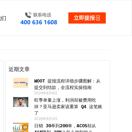
立即提报
我们
近期文章
WOOT 提报流程详细步骤图解：从
提交到结款，全流程实操指南
2026年8月6日
旺季单量上涨，利润却被费用吃
掉？亚马逊卖家该重算 Q4 这笔账
了
2026年8月5日
日销 30单到200单，ACOS却从