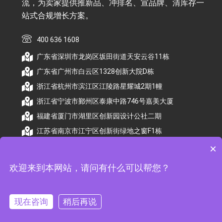
流，为卖家提供推新品、冲排名、宣品牌、清库存一
站式合规增长方案。
400 636 1608
广东省深圳市龙岗区坂田街道天安云谷11栋
广东省广州市白云区1328创新大院D栋
浙江省杭州市滨江区江陵路星耀城2期1幢
浙江省宁波市鄞州区泰康中路746号嘉美大厦
福建省厦门市湖里区创新园设计公社二期
江苏省南京市江宁区创新街绿地之窗F1栋
×
欢迎来到本网站，请问有什么可以帮您？
© 2026 杭州顺昕商务服务有限公司版权所有. All
Rights Reserved
现在咨询
稍后再说
备案号：
浙ICP备2026009174号