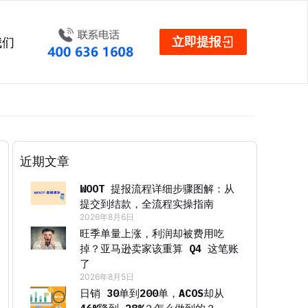
立即提报
我们
近期文章
WOOT 提报流程详细步骤图解：从
提交到结款，全流程实操指南
2026年8月6日
旺季单量上涨，利润却被费用吃
掉？亚马逊卖家该重算 Q4 这笔账
了
2026年8月5日
日销 30单到200单，ACOS却从