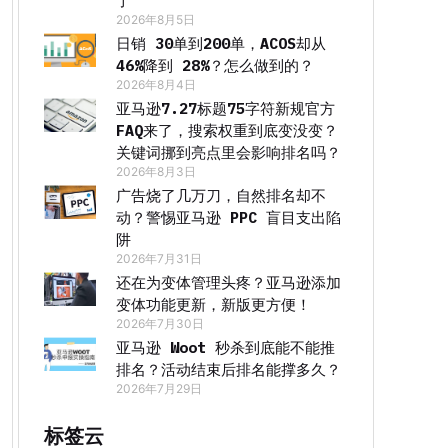
了
2026年8月5日
日销 30单到200单，ACOS却从
46%降到 28%？怎么做到的？
2026年8月4日
亚马逊7.27标题75字符新规官方
FAQ来了，搜索权重到底变没变？
关键词挪到亮点里会影响排名吗？
2026年8月3日
广告烧了几万刀，自然排名却不
动？警惕亚马逊 PPC 盲目支出陷
阱
2026年7月31日
还在为变体管理头疼？亚马逊添加
变体功能更新，新版更方便！
2026年7月30日
亚马逊 Woot 秒杀到底能不能推
排名？活动结束后排名能撑多久？
2026年7月29日
标签云