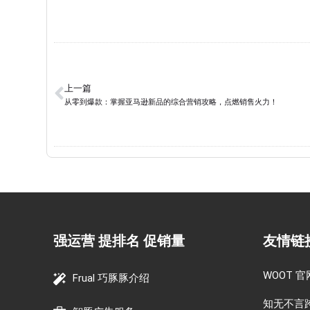
上一篇
从零到爆款：掌握亚马逊新品的综合营销攻略，点燃销售火力！
强运营 提排名 促销量
友情链
WOOT 官
Frual 巧豚豚介绍
知无不言