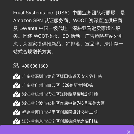
Frual Systems Inc（USA）中国业务团队巧豚豚，是
Amazon SPN 认证服务商、WOOT 资深直连供应商
及 Levanta 中国一级代理，深耕亚马逊卖家增长服
务。围绕 WOOT提报、BD 活动、广告策略与站外引
流，为卖家提供推新品、冲排名、宣品牌、清库存一
站式合规增长方案。
400 636 1608
广东省深圳市龙岗区坂田街道天安云谷11栋
广东省广州市白云区1328创新大院D栋
浙江省杭州市滨江区江陵路星耀城2期1幢
浙江省宁波市鄞州区泰康中路746号嘉美大厦
福建省厦门市湖里区创新园设计公社二期
江苏省南京市江宁区创新街绿地之窗F1栋
×