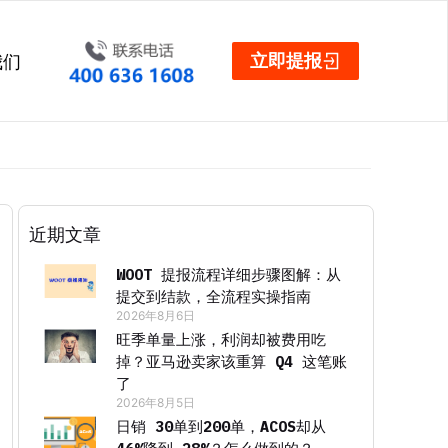
立即提报
我们
近期文章
WOOT 提报流程详细步骤图解：从
提交到结款，全流程实操指南
2026年8月6日
旺季单量上涨，利润却被费用吃
掉？亚马逊卖家该重算 Q4 这笔账
了
2026年8月5日
日销 30单到200单，ACOS却从