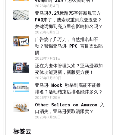
46%降到 28%？怎么做到的？
2026年8月4日
亚马逊7.27标题75字符新规官方
FAQ来了，搜索权重到底变没变？
关键词挪到亮点里会影响排名吗？
2026年8月3日
广告烧了几万刀，自然排名却不
动？警惕亚马逊 PPC 盲目支出陷
阱
2026年7月31日
还在为变体管理头疼？亚马逊添加
变体功能更新，新版更方便！
2026年7月30日
亚马逊 Woot 秒杀到底能不能推
排名？活动结束后排名能撑多久？
2026年7月29日
Other Sellers on Amazon 入
口消失，亚马逊要取消跟卖？
2026年7月28日
标签云