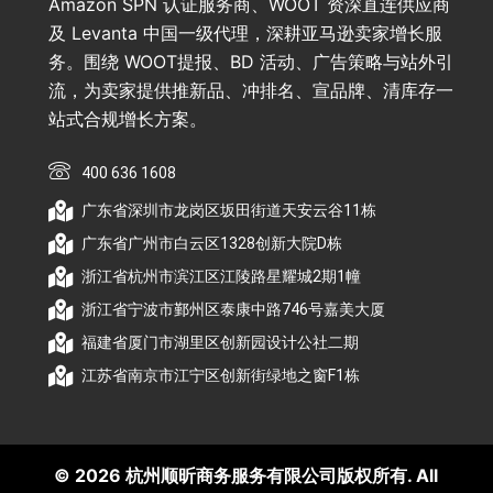
Amazon SPN 认证服务商、WOOT 资深直连供应商
及 Levanta 中国一级代理，深耕亚马逊卖家增长服
务。围绕 WOOT提报、BD 活动、广告策略与站外引
流，为卖家提供推新品、冲排名、宣品牌、清库存一
站式合规增长方案。
400 636 1608
广东省深圳市龙岗区坂田街道天安云谷11栋
广东省广州市白云区1328创新大院D栋
浙江省杭州市滨江区江陵路星耀城2期1幢
浙江省宁波市鄞州区泰康中路746号嘉美大厦
福建省厦门市湖里区创新园设计公社二期
江苏省南京市江宁区创新街绿地之窗F1栋
© 2026 杭州顺昕商务服务有限公司版权所有. All