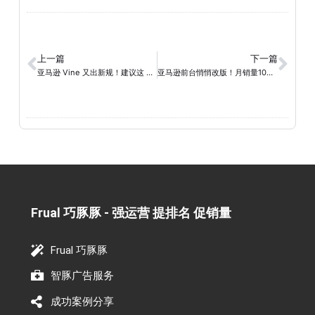
上一篇
下一篇
亚马逊 Vine 又出新规！建议这 3 类卖家需尽快调整运营策略
亚马逊前台悄悄改版！月销量10+也被标出来了？
Frual 巧豚豚 - 强运营 提排名 促销量​
Frual 巧豚豚
智豚广告服务
成功案例分享