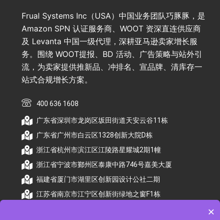
Frual Systems Inc（USA）中国业务团队巧豚豚，是
Amazon SPN 认证服务商、WOOT 资深直连供应商
及 Levanta 中国一级代理，深耕亚马逊卖家增长服
务。围绕 WOOT提报、BD 活动、广告策略与站外引
流，为卖家提供推新品、冲排名、宣品牌、清库存一
站式合规增长方案。
400 636 1608
广东省深圳市龙岗区坂田街道天安云谷11栋
广东省广州市白云区1328创新大院D栋
浙江省杭州市滨江区江陵路星耀城2期1幢
浙江省宁波市鄞州区泰康中路746号嘉美大厦
福建省厦门市湖里区创新园设计公社二期
江苏省南京市江宁区创新街绿地之窗F1栋
×