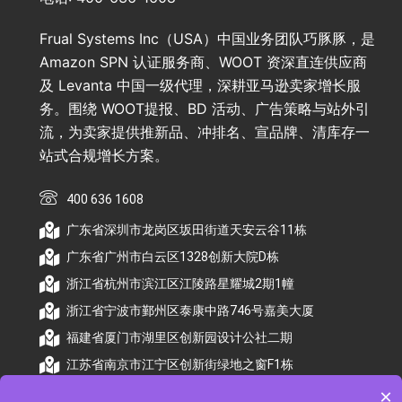
Frual Systems Inc（USA）中国业务团队巧豚豚，是
Amazon SPN 认证服务商、WOOT 资深直连供应商
及 Levanta 中国一级代理，深耕亚马逊卖家增长服
务。围绕 WOOT提报、BD 活动、广告策略与站外引
流，为卖家提供推新品、冲排名、宣品牌、清库存一
站式合规增长方案。
400 636 1608
广东省深圳市龙岗区坂田街道天安云谷11栋
广东省广州市白云区1328创新大院D栋
浙江省杭州市滨江区江陵路星耀城2期1幢
浙江省宁波市鄞州区泰康中路746号嘉美大厦
福建省厦门市湖里区创新园设计公社二期
江苏省南京市江宁区创新街绿地之窗F1栋
×