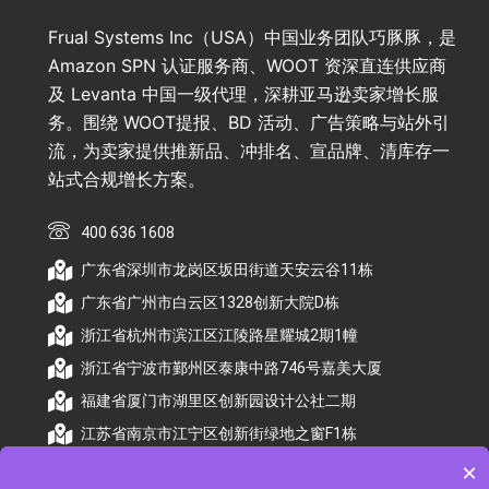
Frual Systems Inc（USA）中国业务团队巧豚豚，是
Amazon SPN 认证服务商、WOOT 资深直连供应商
及 Levanta 中国一级代理，深耕亚马逊卖家增长服
务。围绕 WOOT提报、BD 活动、广告策略与站外引
流，为卖家提供推新品、冲排名、宣品牌、清库存一
站式合规增长方案。
400 636 1608
广东省深圳市龙岗区坂田街道天安云谷11栋
广东省广州市白云区1328创新大院D栋
浙江省杭州市滨江区江陵路星耀城2期1幢
浙江省宁波市鄞州区泰康中路746号嘉美大厦
福建省厦门市湖里区创新园设计公社二期
江苏省南京市江宁区创新街绿地之窗F1栋
×