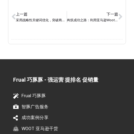
上一篇
下一篇
采用战略性关键词优化，突破商标限制，助您登顶亚马逊搜索排行榜的实用方法！
构筑成功之路：利用亚马逊Woot黑五促销策略，快速提升亚马逊销售业绩！
Frual 巧豚豚 - 强运营 提排名 促销量​
Frual 巧豚豚
智豚广告服务
成功案例分享
WOOT 亚马逊干货