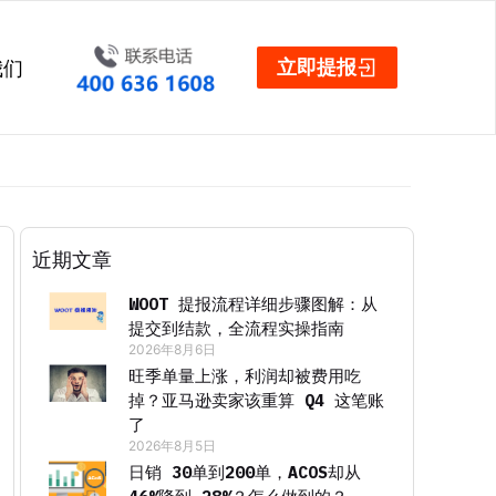
立即提报
我们
近期文章
WOOT 提报流程详细步骤图解：从
提交到结款，全流程实操指南
2026年8月6日
旺季单量上涨，利润却被费用吃
掉？亚马逊卖家该重算 Q4 这笔账
了
2026年8月5日
日销 30单到200单，ACOS却从