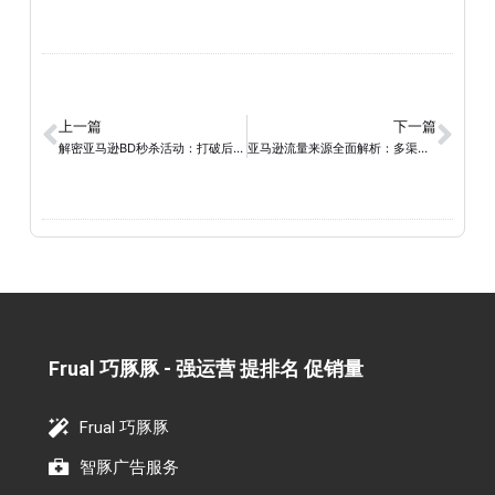
上一篇
下一篇
解密亚马逊BD秒杀活动：打破后台推荐困扰，探索合规利器Woot
亚马逊流量来源全面解析：多渠道助力产品曝光（下）
Frual 巧豚豚 - 强运营 提排名 促销量​
Frual 巧豚豚
智豚广告服务