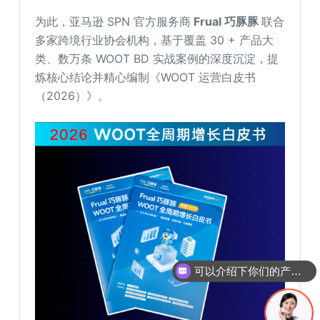
为此，亚马逊 SPN 官方服务商
Frual 巧豚豚
联合
多家跨境行业协会机构，基于覆盖 30 + 产品大
类、数万条 WOOT BD 实战案例的深度沉淀，提
炼核心结论并精心编制《WOOT 运营白皮书
（2026）》。
可以介绍下你们的产品么