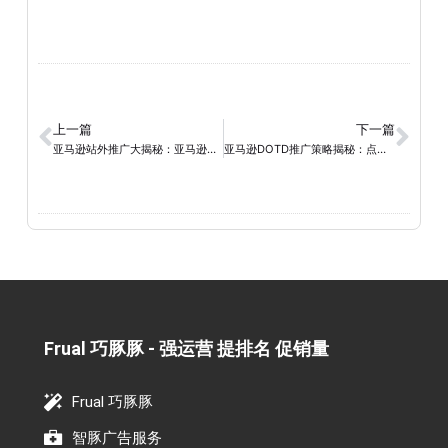
上一篇
下一篇
亚马逊站外推广大揭秘：亚马逊卖家的销量突破法则
亚马逊DOTD推广策略揭秘：点燃销售热潮，实现销售巅峰！
Frual 巧豚豚 - 强运营 提排名 促销量​
Frual 巧豚豚
智豚广告服务