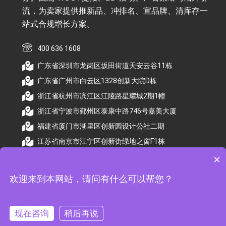
流，为卖家提供推新品、冲排名、宣品牌、清库存一
站式合规增长方案。
400 636 1608
广东省深圳市龙岗区坂田街道天安云谷11栋
广东省广州市白云区1328创新大院D栋
浙江省杭州市滨江区江陵路星耀城2期1幢
浙江省宁波市鄞州区泰康中路746号嘉美大厦
福建省厦门市湖里区创新园设计公社二期
江苏省南京市江宁区创新街绿地之窗F1栋
×
欢迎来到本网站，请问有什么可以帮您？
© 2026 杭州顺昕商务服务有限公司版权所有. All
Rights Reserved
现在咨询
稍后再说
备案号：
浙ICP备2026009174号