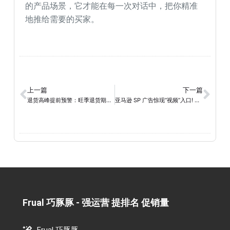
的产品场景，它才能在每一次对话中，把你精准
地推给需要的买家。
上一篇
下一篇
退货高峰提前预警：旺季退货期限延长至明年1月…你准备好如何应对了吗？
亚马逊 SP 广告惊现“视频”入口! 这波流量红利你跟不跟?
Frual 巧豚豚 - 强运营 提排名 促销量​