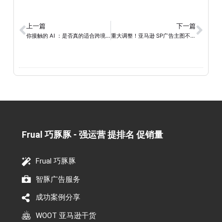
上一篇
下一篇
你接触的 AI ：是否真的适合跨境电商?
重大调整！亚马逊 SP广告主图不再“ 稳坐C位 ”？
Frual 巧豚豚 - 强运营 提排名 促销量​
Frual 巧豚豚
智豚广告服务
成功案例分享
WOOT 亚马逊干货