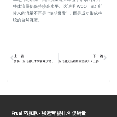
整体流量仍保持较高水平。这说明 WOOT BD 所
带来的流量不再是 “短期爆发” ，而是成功形成持
续的自然沉淀。
上一篇
下一篇
警惕！亚马逊旺季前合规预警，巧豚豚温馨提醒：莫让 “灰色操作” 折损年终硕果
亚马逊竞品销量突然飙升？五步带你拆解背后原因
Frual 巧豚豚 - 强运营 提排名 促销量​