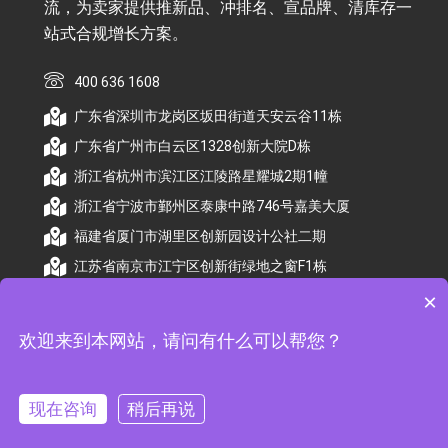
流，为卖家提供推新品、冲排名、宣品牌、清库存一
站式合规增长方案。
400 636 1608
广东省深圳市龙岗区坂田街道天安云谷11栋
广东省广州市白云区1328创新大院D栋
浙江省杭州市滨江区江陵路星耀城2期1幢
浙江省宁波市鄞州区泰康中路746号嘉美大厦
福建省厦门市湖里区创新园设计公社二期
江苏省南京市江宁区创新街绿地之窗F1栋
×
欢迎来到本网站，请问有什么可以帮您？
© 2026 杭州顺昕商务服务有限公司版权所有. All
Rights Reserved
现在咨询
稍后再说
备案号：
浙ICP备2026009174号