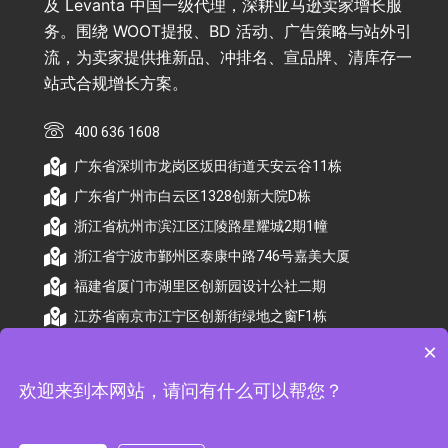
及 Levanta 中国一级代理，深耕亚马逊卖家增长服
务。围绕 WOOT提报、BD 活动、广告策略与站外引
流，为卖家提供推新品、冲排名、宣品牌、清库存一
站式合规增长方案。
400 636 1608
广东省深圳市龙岗区坂田街道天安云谷11栋
广东省广州市白云区1328创新大院D栋
浙江省杭州市滨江区江陵路星耀城2期1幢
浙江省宁波市鄞州区泰康中路746号嘉美大厦
福建省厦门市湖里区创新园设计公社二期
江苏省南京市江宁区创新街绿地之窗F1栋
×
欢迎来到本网站，请问有什么可以帮您？
© 2026 杭州顺昕商务服务有限公司版权所有. All
Rights Reserved