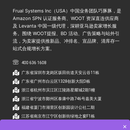
Frual Systems Inc（USA）中国业务团队巧豚豚，是
Amazon SPN 认证服务商、WOOT 资深直连供应商
及 Levanta 中国一级代理，深耕亚马逊卖家增长服
务。围绕 WOOT提报、BD 活动、广告策略与站外引
流，为卖家提供推新品、冲排名、宣品牌、清库存一
站式合规增长方案。
400 636 1608
广东省深圳市龙岗区坂田街道天安云谷11栋
广东省广州市白云区1328创新大院D栋
浙江省杭州市滨江区江陵路星耀城2期1幢
浙江省宁波市鄞州区泰康中路746号嘉美大厦
福建省厦门市湖里区创新园设计公社二期
江苏省南京市江宁区创新街绿地之窗F1栋
×