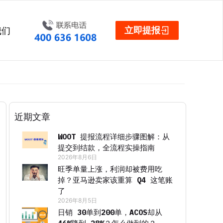
立即提报
我们
近期文章
WOOT 提报流程详细步骤图解：从
提交到结款，全流程实操指南
2026年8月6日
旺季单量上涨，利润却被费用吃
掉？亚马逊卖家该重算 Q4 这笔账
了
2026年8月5日
日销 30单到200单，ACOS却从